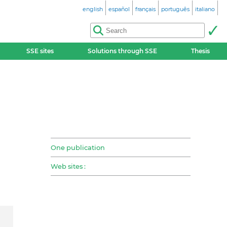
english
español
français
português
italiano
SSE sites
Solutions through SSE
Thesis
One publication
Web sites :