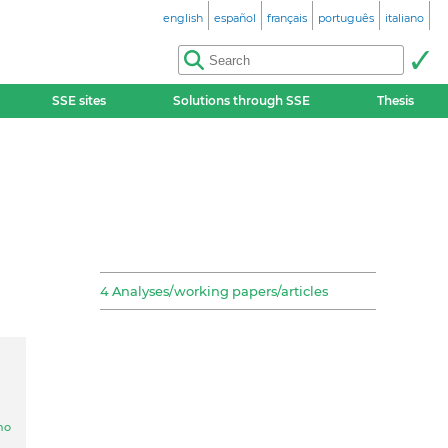
english
español
français
português
italiano
SSE sites
Solutions through SSE
Thesis
4 Analyses/working papers/articles
ano