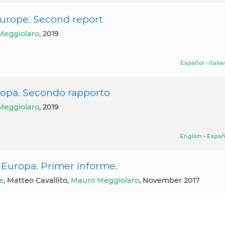
 Europe. Second report
Meggiolaro
, 2019
Español
-
itali
uropa. Secondo rapporto
Meggiolaro
, 2019
English
-
Españ
n Europa. Primer informe.
e
, Matteo Cavallito,
Mauro Meggiolaro
, November 2017