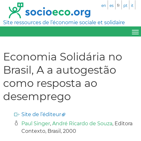
en
es
fr
pt
it
Site ressources de l’économie sociale et solidaire
Economia Solidária no
Brasil, A a autogestão
como resposta ao
desemprego
Site de l’éditeur
Paul Singer
,
André Ricardo de Souza
, Editora
Contexto, Brasil, 2000