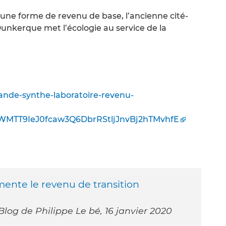
e forme de revenu de base, l’ancienne cité-
Dunkerque met l’écologie au service de la
ande-synthe-laboratoire-revenu-
WMTT9IeJ0fcaw3Q6DbrRStljJnvBj2hTMvhfE
nte le revenu de transition
Blog de Philippe Le bé, 16 janvier 2020