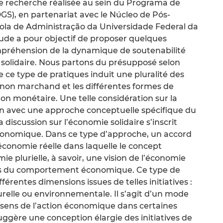
d’une recherche réalisée au sein du Programa de
S), en partenariat avec le Núcleo de Pós-
la de Administração da Universidade Federal da
ude a pour objectif de proposer quelques
mpréhension de la dynamique de soutenabilité
 solidaire. Nous partons du présupposé selon
 ce type de pratiques induit une pluralité des
non marchand et les différentes formes de
on monétaire. Une telle considération sur la
tion avec une approche conceptuelle spécifique du
discussion sur l’économie solidaire s’inscrit
conomique. Dans ce type d’approche, un accord
économie réelle dans laquelle le concept
 plurielle, à savoir, une vision de l’économie
pes du comportement économique. Ce type de
érentes dimensions issues de telles initiatives :
turelle ou environnementale. Il s’agit d’un mode
e sens de l’action économique dans certaines
uggère une conception élargie des initiatives de