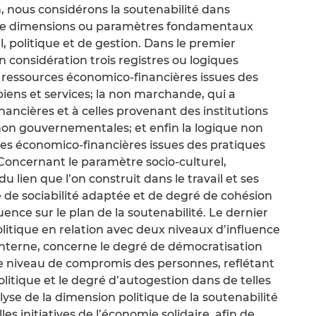
n, nous considérons la soutenabilité dans
atre dimensions ou paramètres fondamentaux
, politique et de gestion. Dans le premier
 considération trois registres ou logiques
x ressources économico-financières issues des
iens et services; la non marchande, qui a
ancières et à celles provenant des institutions
on gouvernementales; et enfin la logique non
es économico-financières issues des pratiques
. Concernant le paramètre socio-culturel,
du lien que l’on construit dans le travail et ses
 de sociabilité adaptée et de degré de cohésion
luence sur le plan de la soutenabilité. Le dernier
itique en relation avec deux niveaux d’influence
 interne, concerne le degré de démocratisation
 le niveau de compromis des personnes, reflétant
politique et le degré d’autogestion dans de telles
yse de la dimension politique de la soutenabilité
les initiatives de l’économie solidaire, afin de