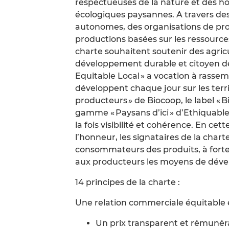
respectueuses de la nature et des h
écologiques paysannes. A travers des
autonomes, des organisations de pro
productions basées sur les ressources 
charte souhaitent soutenir des agric
développement durable et citoyen de
Equitable Local » a vocation à rassemb
développent chaque jour sur les terr
producteurs » de Biocoop, le label « Bi
gamme « Paysans d’ici » d’Ethiquable, l
la fois visibilité et cohérence. En cet
l’honneur, les signataires de la cha
consommateurs des produits, à forte
aux producteurs les moyens de dével
14 principes de la charte :
Une relation commerciale équitable 
Un prix transparent et rémunér