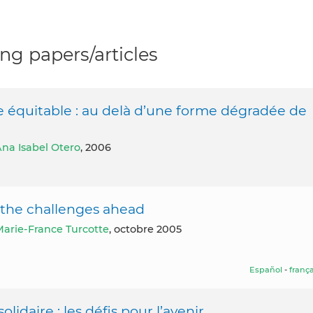
g papers/articles
e équitable : au delà d’une forme dégradée de
na Isabel Otero
, 2006
: the challenges ahead
arie-France Turcotte
, octobre 2005
Español
-
frança
daire : les défis pour l’avenir