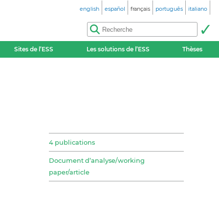
english
español
français
português
italiano
Sites de l’ESS
Les solutions de l’ESS
Thèses
4 publications
Document d’analyse/working
paper/article