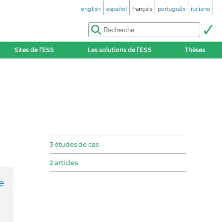
english
español
français
português
italiano
Sites de l’ESS
Les solutions de l’ESS
Thèses
3 études de cas
2 articles
e