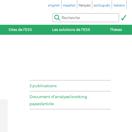
english
español
français
português
italiano
Sites de l’ESS
Les solutions de l’ESS
Thèses
3 publications
Document d’analyse/working
paper/article