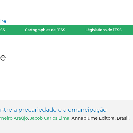
ire
ESS
Cartographies de l’ESS
Législations de l’ESS
te
 entre a precariedade e a emancipação
rneiro Araújo
,
Jacob Carlos Lima
, Annablume Editora, Brasil,