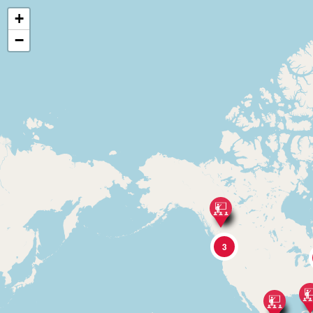
+
−
3