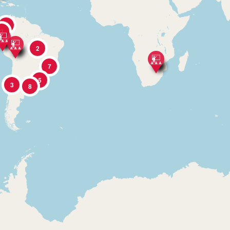
3
2
2
7
5
3
8