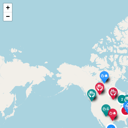
+
−
4
2
3