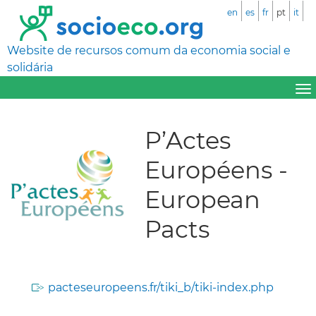
en
es
fr
pt
it
Website de recursos comum da economia social e
solidária
P’Actes
Européens -
European
Pacts
pacteseuropeens.fr/tiki_b/tiki-index.php