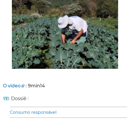
O video
: 9min14
Dossiê :
Consumo responsável