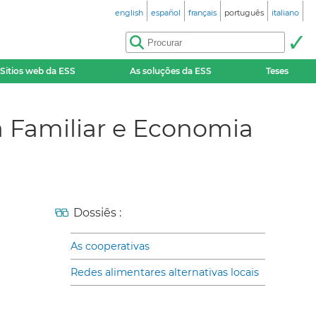
english
español
français
português
italiano
Sitios web da ESS
As soluções da ESS
Teses
a Familiar e Economia
Dossiês :
As cooperativas
Redes alimentares alternativas locais