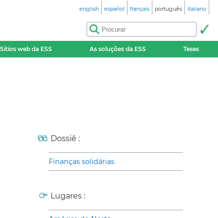
english
español
français
português
italiano
Sitios web da ESS
As soluções da ESS
Teses
Dossiê :
Finanças solidárias
Lugares :