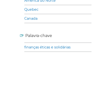
América do Norte
Quebec
Canada
Palavra-chave
finanças éticas e solidárias