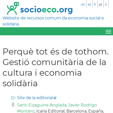
en
es
fr
pt
it
Website de recursos comum da economia social e
solidária
Perquè tot és de tothom.
Gestió comunitària de la
cultura i economia
solidària
Site de la editorial
Santi Eizaguirre Anglada
,
Javier Rodrigo
Montero
, Icaria Editorial, Barcelona, España,