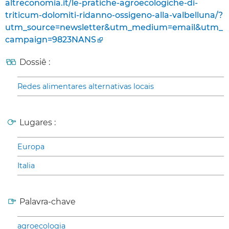
altreconomia.it/le-pratiche-agroecologiche-di-
triticum-dolomiti-ridanno-ossigeno-alla-valbelluna/?
utm_source=newsletter&utm_medium=email&utm_
campaign=9823NANS
Dossiê :
Redes alimentares alternativas locais
Lugares :
Europa
Italia
Palavra-chave
agroecologia