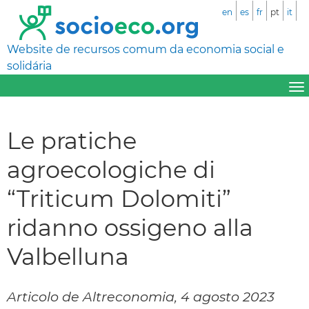
en
es
fr
pt
it
Website de recursos comum da economia social e
solidária
Le pratiche
agroecologiche di
“Triticum Dolomiti”
ridanno ossigeno alla
Valbelluna
Articolo de Altreconomia, 4 agosto 2023