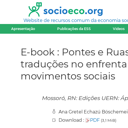
Website de recursos comum da economia socia
Apresentação
Publicações da ESS
Videos
E-book : Pontes e Ruas
traduções no enfrent
movimentos sociais
Mossoró, RN: Edições UERN: Ápo
Ana Gretel Echazú Böschemeier
Download :
PDF
(3,1 MiB)