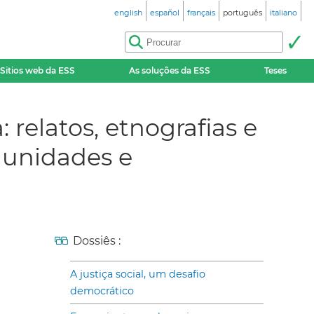
english
español
français
português
italiano
Sitios web da ESS
As soluções da ESS
Teses
 relatos, etnografias e
munidades e
Dossiês :
A justiça social, um desafio
democrático