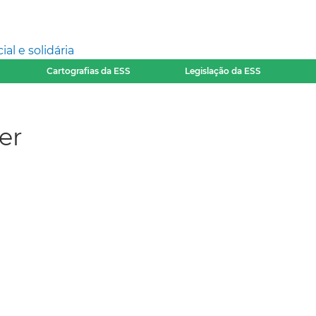
l e solidária
Cartografias da ESS
Legislação da ESS
er