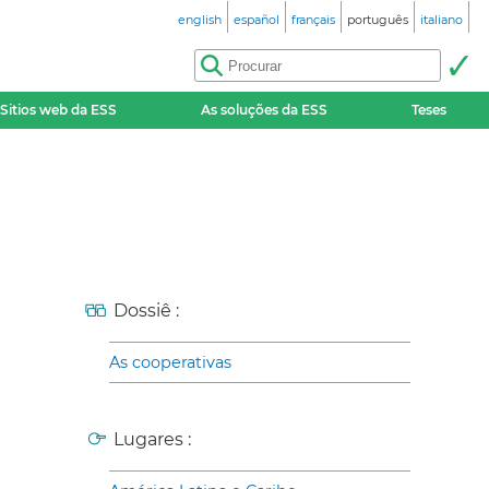
english
español
français
português
italiano
Sitios web da ESS
As soluções da ESS
Teses
Dossiê :
As cooperativas
Lugares :