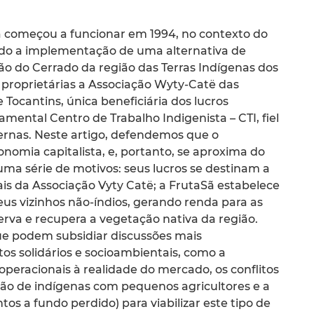
Sã começou a funcionar em 1994, no contexto do
ndo a implementação de uma alternativa de
ão do Cerrado da região das Terras Indígenas dos
proprietárias a Associação Wyty-Catë das
ocantins, única beneficiária dos lucros
mental Centro de Trabalho Indigenista – CTI, fiel
xternas. Neste artigo, defendemos que o
omia capitalista, e, portanto, se aproxima do
uma série de motivos: seus lucros se destinam a
iais da Associação Vyty Catë; a FrutaSã estabelece
us vizinhos não-índios, gerando renda para as
va e recupera a vegetação nativa da região.
e podem subsidiar discussões mais
 solidários e socioambientais, como a
peracionais à realidade do mercado, os conflitos
ação de indígenas com pequenos agricultores e a
os a fundo perdido) para viabilizar este tipo de