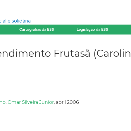
l e solidária
Cartografias da ESS
Legislação da ESS
dimento Frutasã (Carolina-
lho
,
Omar Silveira Junior
, abril 2006